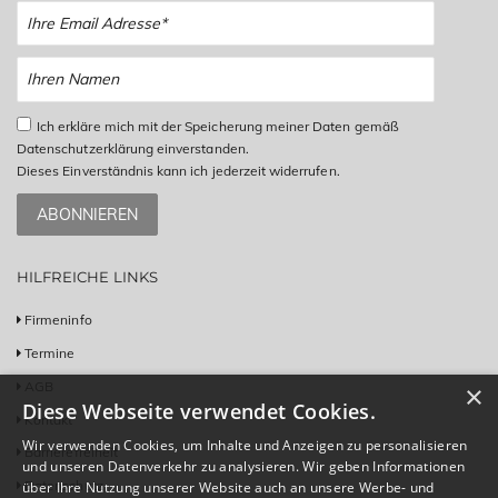
Ich erkläre mich mit der Speicherung meiner Daten gemäß
Datenschutzerklärung einverstanden.
Dieses Einverständnis kann ich jederzeit widerrufen.
ABONNIEREN
HILFREICHE LINKS
Firmeninfo
Termine
AGB
×
Diese Webseite verwendet Cookies.
Kontakt
Wir verwenden Cookies, um Inhalte und Anzeigen zu personalisieren
Barrierefreiheit
und unseren Datenverkehr zu analysieren. Wir geben Informationen
Datenschutz
über Ihre Nutzung unserer Website auch an unsere Werbe- und