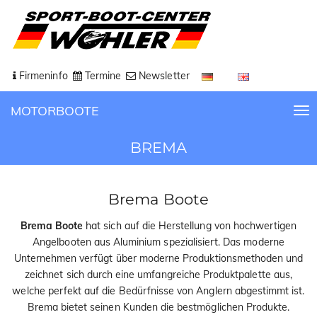
Firmeninfo
Termine
Newsletter
MOTORBOOTE
T
o
BREMA
g
g
l
e
Brema Boote
n
Brema Boote
hat sich auf die Herstellung von hochwertigen
a
Angelbooten aus Aluminium spezialisiert. Das moderne
v
Unternehmen verfügt über moderne Produktionsmethoden und
i
zeichnet sich durch eine umfangreiche Produktpalette aus,
g
welche perfekt auf die Bedürfnisse von Anglern abgestimmt ist.
a
Brema bietet seinen Kunden die bestmöglichen Produkte.
t