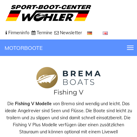
Firmeninfo
Termine
Newsletter
MOTORBOOTE
T
o
g
g
l
e
n
Fishing V
a
Die
Fishing V Modelle
von Brema sind wendig und leicht. Das
v
ideale Angelrevier sind Seen und Flüsse. Die Boote sind leicht zu
i
trailern und zu slippen und sind damit schnell einsatzbereit. Die
g
Fishing V Plus Modelle verfügen über einen zusätzlichen
a
Stauraum und können optional mit einem Livewell
t