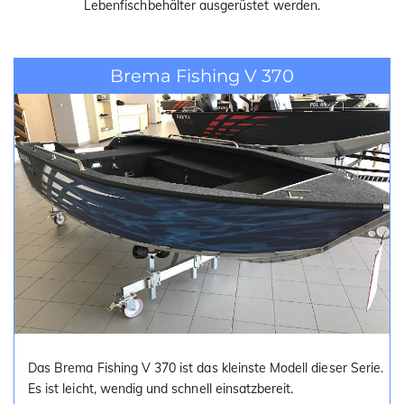
Lebenfischbehälter ausgerüstet werden.
i
o
n
Brema Fishing V 370
Das Brema Fishing V 370 ist das kleinste Modell dieser Serie.
Es ist leicht, wendig und schnell einsatzbereit.