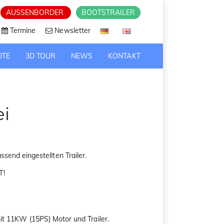
AUSSENBORDER
BOOTSTRAILER
Termine
Newsletter
OTE
3D TOUR
NEWS
KONTAKT
ei
send eingestellten Trailer.
T!
it 11KW (15PS) Motor und Trailer.