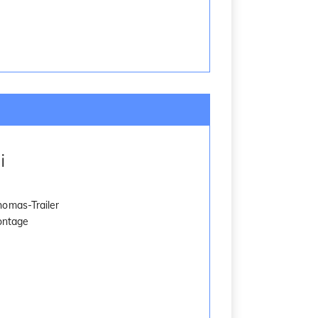
i
homas-Trailer
Montage