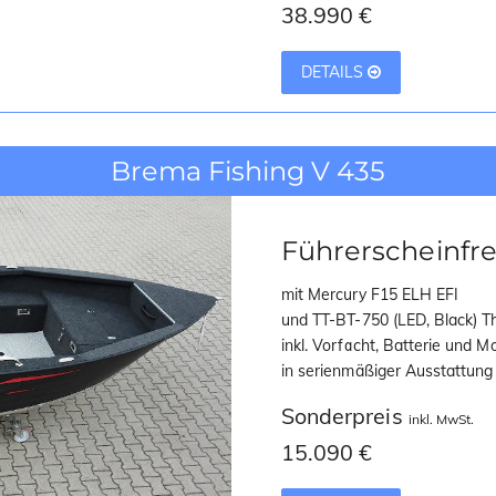
38.990 €
DETAILS
Brema Fishing V 435
Führerscheinfre
mit Mercury F15 ELH EFI
und TT-BT-750 (LED, Black) T
inkl. Vorfacht, Batterie und 
in serienmäßiger Ausstattung
Sonderpreis
inkl. MwSt.
15.090 €