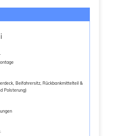
i
r
Montage
rdeck, Beifahrersitz, Rückbankmittelteil &
nd Polsterung)
rungen
.