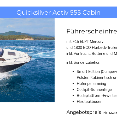
Quicksilver Activ 555 Cabin
Führerscheinfre
mit F15 ELPT Mercury
und 1800 ECO Harbeck-Traile
inkl. Vorfracht, Batterie und 
inkl. Sonderzubehör:
Smart Edition (Camperve
Polster, Kabinentisch u
Hafenpersenning
Cockpit-Sonnenliege
Badeplattform-Erweite
Flexiteakboden
Angebotspreis
inkl. MwSt