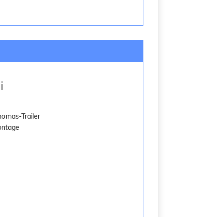
i
homas-Trailer
Montage