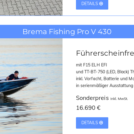
DETAILS
Brema Fishing Pro V 430
Führerscheinfre
mit F15 ELH EFI
und TT-BT-750 (LED, Black) T
inkl. Vorfacht, Batterie und 
in serienmäßiger Ausstattung
Sonderpreis
inkl. MwSt.
16.690 €
DETAILS