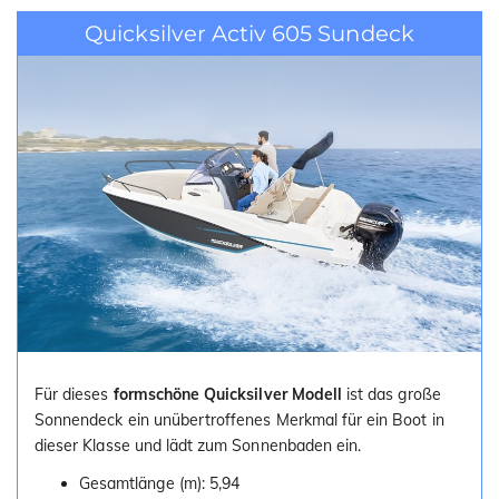
i
Quicksilver Activ 605 Sundeck
o
n
Für dieses
formschöne Quicksilver Modell
ist das große
Sonnendeck ein unübertroffenes Merkmal für ein Boot in
dieser Klasse und lädt zum Sonnenbaden ein.
Gesamtlänge (m): 5,94