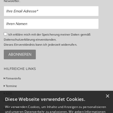
Newsletter.
Ich erkläre mich mit der Speicherung meiner Daten gemäß
Datenschutzerklärung einverstanden.
Dieses Einverständnis kann ich jederzeit widerrufen.
ABONNIEREN
HILFREICHE LINKS
Firmeninfo
Termine
AGB
×
Diese Webseite verwendet Cookies.
Kontakt
Wir verwenden Cookies, um Inhalte und Anzeigen zu personalisieren
Barrierefreiheit
und unseren Datenverkehr zu analysieren. Wir geben Informationen