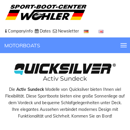
Companyinfo
Dates
Newsletter
MOTORBOATS
T
o
g
g
l
Activ Sundeck
e
n
Die
Activ Sundeck
Modelle von Quicksilver bieten Ihnen viel
a
Flexibilität. Diese Sportboote bieten eine große Sonnenliege auf
v
dem Vordeck und bequeme Schlafgelegenheiten unter Deck.
i
Ihre elegantes Aussehen verbindet modernes Design mit
g
Funktionalität und Sichrheit. Kommen Sie an Bord!
a
t