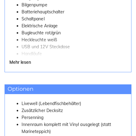
Bilgenpumpe
Batteriehauptschalter
Schaltpanel
Elektrische Anlage
Bugleuchte rot/grün
Heckleuchte weiß
USB und 12V Steckdose
Handläufe
Scheuerleiste
Mehr lesen
Decksitz
Äußere Folierung
Halterung für Echolotgeber
Optionen
Opferanodenhalterung
Belüftete Stauräume
Klappendämpfer für Fächer
Livewell (Lebendfischbehälter)
Badeleiter
Zusätzlicher Decksitz
Vordeck
Persenning
Getränkehalter
Innenraum komplett mit Vinyl ausgelegt (statt
Marineteppich)