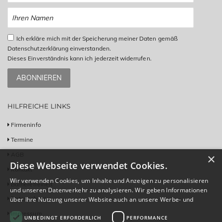
Ich erkläre mich mit der Speicherung meiner Daten gemäß
Datenschutzerklärung einverstanden.
Dieses Einverständnis kann ich jederzeit widerrufen.
ABONNIEREN
HILFREICHE LINKS
Firmeninfo
Termine
AGB
×
Diese Webseite verwendet Cookies.
Kontakt
Wir verwenden Cookies, um Inhalte und Anzeigen zu personalisieren
Barrierefreiheit
und unseren Datenverkehr zu analysieren. Wir geben Informationen
Datenschutz
über Ihre Nutzung unserer Website auch an unsere Werbe- und
Analysepartner weiter, die diese möglicherweise mit anderen
Impressum
UNBEDINGT ERFORDERLICH
PERFORMANCE
Informationen kombinieren, die Sie ihnen bereitgestellt haben oder