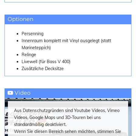
Decksitz (außer Bass 400 V)
Äußere Folierung
Optionen
Halterung für Echolotgeber
Opferanodenhalterung
Belüftete Stauräume
Persenning
Badeleiter
Innenraum komplett mit Vinyl ausgelegt (statt
Getränkehalter
Marineteppich)
Relinge
Livewell (für Bass V 400)
Zusätzliche Decksitze
Video
Aus Datenschutzgründen sind Youtube Videos, Vimeo
Videos, Google Maps und 3D-Touren bei uns
standardmäßig deaktiviert.
Wenn Sie diesen Bereich sehen möchten, stimmen Sie