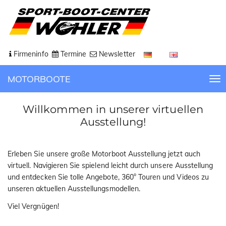
Firmeninfo
Termine
Newsletter
MOTORBOOTE
T
o
g
Willkommen in unserer virtuellen
g
Ausstellung!
l
e
n
Erleben Sie unsere große Motorboot Ausstellung jetzt auch
a
virtuell. Navigieren Sie spielend leicht durch unsere Ausstellung
v
und entdecken Sie tolle Angebote, 360° Touren und Videos zu
i
unseren aktuellen Ausstellungsmodellen.
g
Viel Vergnügen!
a
t