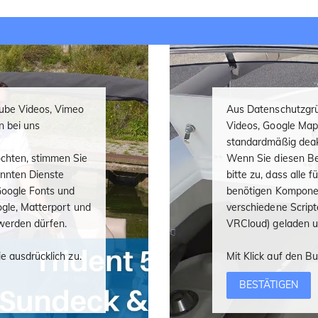
ube Videos, Vimeo
Aus Datenschutzgrü
n bei uns
Videos, Google Map
standardmäßig deakt
chten, stimmen Sie
Wenn Sie diesen Be
nannten Dienste
bitte zu, dass alle 
oogle Fonts und
benötigen Komponen
ogle, Matterport und
verschiedene Script
werden dürfen.
VRCloud) geladen u
e ausdrücklich zu.
Mit Klick auf den B
BESTÄTIGEN