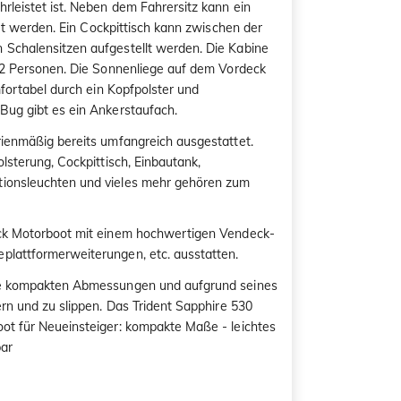
rleistet ist. Neben dem Fahrersitz kann ein
iert werden. Ein Cockpittisch kann zwischen der
 Schalensitzen aufgestellt werden. Die Kabine
r 2 Personen. Die Sonnenliege auf dem Vordeck
omfortabel durch ein Kopfpolster und
Bug gibt es ein Ankerstaufach.
rienmäßig bereits umfangreich ausgestattet.
olsterung, Cockpittisch, Einbautank,
tionsleuchten und vieles mehr gehören zum
eck Motorboot mit einem hochwertigen Vendeck-
plattformerweiterungen, etc. ausstatten.
ine kompakten Abmessungen und aufgrund seines
ern und zu slippen. Das Trident Sapphire 530
ot für Neueinsteiger: kompakte Maße - leichtes
bar