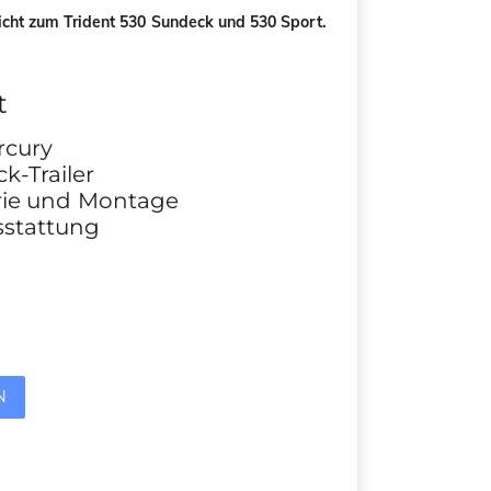
icht zum Trident 530 Sundeck und 530 Sport.
t
rcury
k-Trailer
terie und Montage
sstattung
N