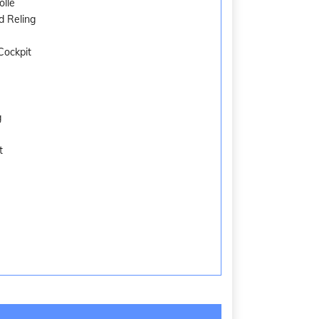
olle
d Reling
Cockpit
g
t
he Bilgenpumpe