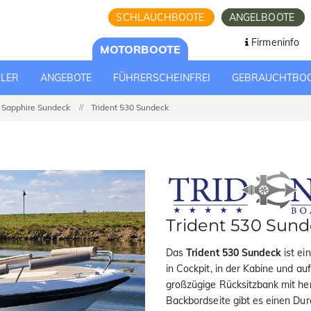
SCHLAUCHBOOTE
ANGELBOOTE
Firmeninfo
MOTORBOOTE
LLER
ANGEBOTE
FÜHRERSCHEINFREI
GEBRAUCHTBO
Sapphire Sundeck
Trident 530 Sundeck
Trident 530 Sun
Das
Trident 530 Sundeck
ist ei
in Cockpit, in der Kabine und au
großzügige Rücksitzbank mit h
Backbordseite gibt es einen Du