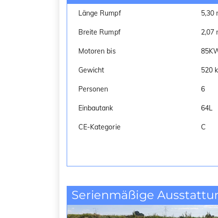
Länge Rumpf
5,30
Breite Rumpf
2,07
Motoren bis
85KW
Gewicht
520 
Personen
6
Einbautank
64L
CE-Kategorie
C
Serienmäßige Ausstattu