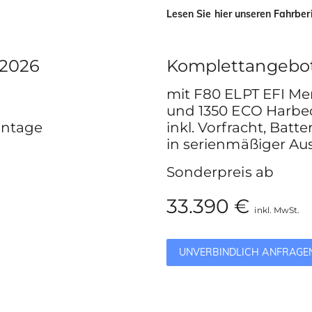
Lesen Sie hier unseren Fahrber
 2026
Komplettangebo
mit F80 ELPT EFI Me
und 1350 ECO Harbec
Montage
inkl. Vorfracht, Bat
in serienmäßiger Au
Sonderpreis ab
33.390 €
inkl. MwSt.
UNVERBINDLICH ANFRAGE