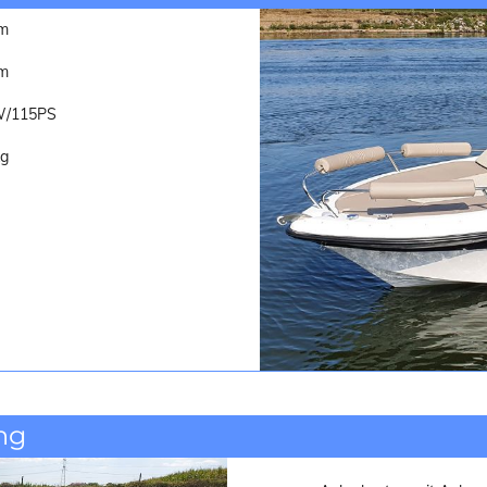
 m
 m
/115PS
kg
ng