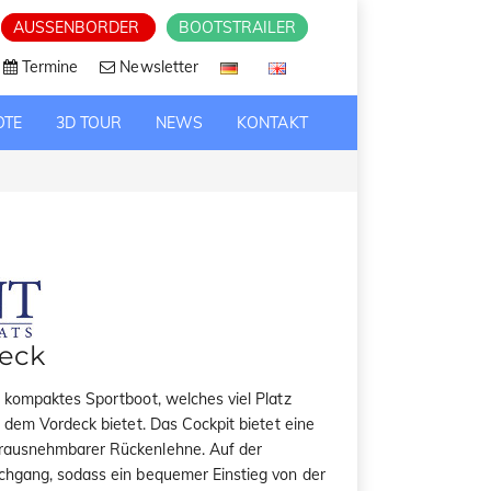
AUSSENBORDER
BOOTSTRAILER
Termine
Newsletter
OTE
3D TOUR
NEWS
KONTAKT
deck
n kompaktes Sportboot, welches viel Platz
f dem Vordeck bietet. Das Cockpit bietet eine
erausnehmbarer Rückenlehne. Auf der
rchgang, sodass ein bequemer Einstieg von der