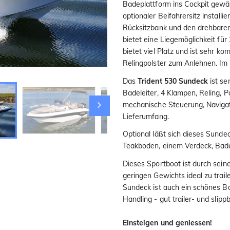
Badeplattform ins Cockpit gewäh
optionaler Beifahrersitz install
Rücksitzbank und den drehbaren
bietet eine Liegemöglichkeit fü
bietet viel Platz und ist sehr k
Relingpolster zum Anlehnen. Im 
Das
Trident 530 Sundeck
ist se
Badeleiter, 4 Klampen, Reling, P
mechanische Steuerung, Naviga
Lieferumfang.
Optional läßt sich dieses Sund
Teakboden, einem Verdeck, Bade
Dieses Sportboot ist durch se
geringen Gewichts ideal zu trail
Sundeck ist auch ein schönes Bo
Handling - gut trailer- und slipp
Einsteigen und geniessen!