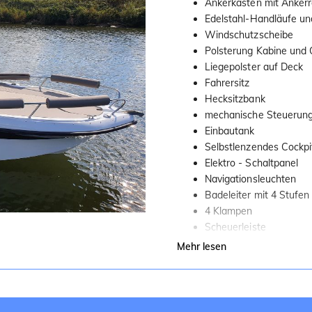
Ankerkasten mit Ankerr
Edelstahl-Handläufe un
Windschutzscheibe
Polsterung Kabine und 
Liegepolster auf Deck
Fahrersitz
Hecksitzbank
mechanische Steuerun
Einbautank
Selbstlenzendes Cockpi
Elektro - Schaltpanel
Navigationsleuchten
Badeleiter mit 4 Stufen
4 Klampen
Scheuerleiste
automatische,elektrisc
Mehr lesen