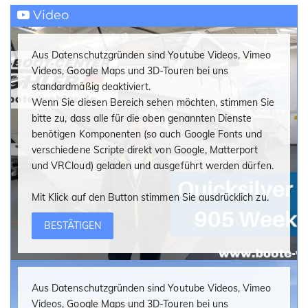
Video
öffnende Seitenfenster
Komfortpaket Kabine
beinhaltet:
Dusche
Kühlschrank
Duschvorhang
Landanschluss
Aus Datenschutzgründen sind Youtube Videos, Vimeo
Marine-Toilette
Vorhänge
Videos, Google Maps und 3D-Touren bei uns
standardmäßig deaktiviert.
Cruise Paket
beinhaltet:
Wenn Sie diesen Bereich sehen möchten, stimmen Sie
BORDKÜCHE:
Dachluke
bitte zu, dass alle für die oben genannten Dienste
Spüle mit Wasserhahn
Cockpit-Dusche
benötigen Komponenten (so auch Google Fonts und
LPG Kocher
Cockpit Lampen
verschiedene Scripte direkt von Google, Matterport
Bug-Sonnenlounge
und VRCloud) geladen und ausgeführt werden dürfen.
Elektrische Bug-Ankerwinde
AUSSTATTUNG:
Mit Klick auf den Button stimmen Sie ausdrücklich zu.
Duales Batteriesystem
Navigationspaket
beinhaltet:
BESTÄTIGEN
Hydrauliklenkung
Elektrische Trimmklappen
Elektrische Bilgenpumpe
Bugstrahlruder
Außenbordervorbereitung
Feuerlöscher
Elektronik Paket
beinhaltet:
Aus Datenschutzgründen sind Youtube Videos, Vimeo
Stadt-Wasseranschluss
9'' GPS Simrad evo 3 mit HDI Transducer
Videos, Google Maps und 3D-Touren bei uns
Stereo Radio Fusion mit 6 Lautsprechern