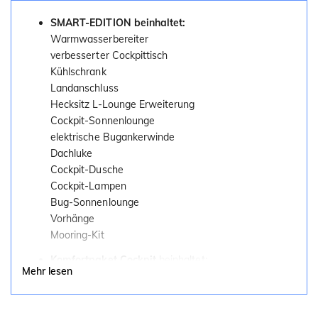
Heckspiegel-Tür
SMART-EDITION beinhaltet:
Stauraum unter Hecksitzbank
Warmwasserbereiter
Umlegbare Rückenlehne für Hecksitzbank
verbesserter Cockpittisch
Cockpit-Dusche
Kühlschrank
KABINE:
Landanschluss
Hecksitz L-Lounge Erweiterung
6 Liegeflächen
Cockpit-Sonnenlounge
Fahrersitz mit klappbarem Polster
elektrische Bugankerwinde
Essecke Sitzkonfiguration
Dachluke
Liegeflächenerweiterung
Cockpit-Dusche
Kabinenbeleuchtung
Cockpit-Lampen
Bullaugen im Rumpf
Bug-Sonnenlounge
Stauraum unter Liege
Vorhänge
seitliche Kabinentür steuerbord
Mooring-Kit
Kabinen-Tisch
Aufklappbare Deckluke
Komfortpaket Cockpit
beinhaltet:
Mehr lesen
CO-Melder
Verbesserter Cockpittisch
Rauchmelder
Cockpit-Sonnenlounge
Hecksitzbank L-Lounge Erweiterung
NASSZELLE: