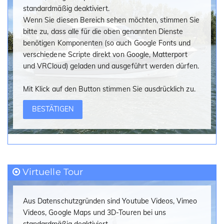
standardmäßig deaktiviert.
VesselView Link
Wenn Sie diesen Bereich sehen möchten, stimmen Sie
bitte zu, dass alle für die oben genannten Dienste
oder einzelne Optionen
:
benötigen Komponenten (so auch Google Fonts und
Schmutzwassertank nur Liegeplatzabsaugung
verschiedene Scripte direkt von Google, Matterport
Schmutzwassertank manuelle Lenzung über Bord
und VRCloud) geladen und ausgeführt werden dürfen.
Landanschluss
Sonnensegel
Mit Klick auf den Button stimmen Sie ausdrücklich zu.
Bimini
Bimini mit Seitenteilen
BESTÄTIGEN
Flexiteak Bodenbelag
Funk Simrad RS 20
Simrad Halo 20 Radar
Diesel Heizung
Klimaanlage/Heizung mit Landanschluss
Virtuelle Tour
Klimaanlage/Heizung mit Landanschluss &
Dieselgenerator
Elektrische Bug-Ankerwinde
Aus Datenschutzgründen sind Youtube Videos, Vimeo
Elektrische Heck- und Bugankerwinde
Videos, Google Maps und 3D-Touren bei uns
Farbiger Rumpf (Dunkelgrau)