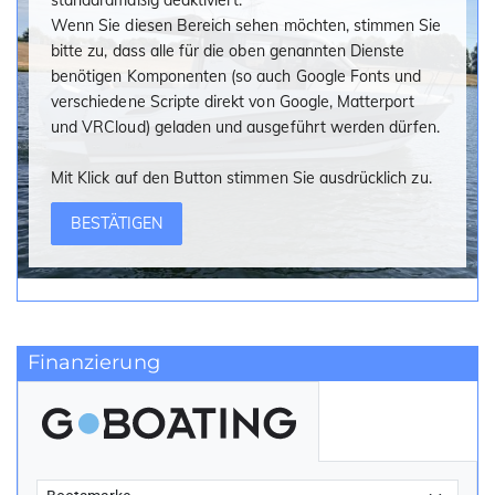
standardmäßig deaktiviert.
Rumpffarbe (Legacy-Grau)
Wenn Sie diesen Bereich sehen möchten, stimmen Sie
Dinghy Halterung
bitte zu, dass alle für die oben genannten Dienste
Active Trim bis 150 PS
benötigen Komponenten (so auch Google Fonts und
Fusion Stereo mit 6 Lautsprechern
verschiedene Scripte direkt von Google, Matterport
DAB Radioerweiterungs-Kit mit Antenne
und VRCloud) geladen und ausgeführt werden dürfen.
Vordeck Rollo mit Fliegengitter
Bildschirm Invotech 21,5" DVD, USB, HDMI, LED
Mit Klick auf den Button stimmen Sie ausdrücklich zu.
HD1080
Innen Teppich
BESTÄTIGEN
Mikrowelle
Suchscheinwerfer
Power Steering für Twin V6 (200 und 225 PS)
Mooring-Kit
Finanzierung