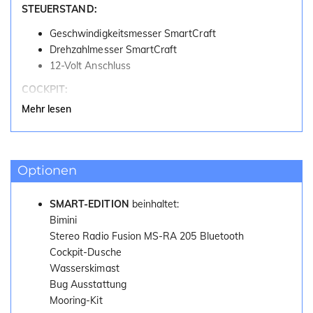
STEUERSTAND:
Geschwindigkeitsmesser SmartCraft
Drehzahlmesser SmartCraft
12-Volt Anschluss
COCKPIT:
Mehr lesen
Fahrersitz mit klappbarem Polster und Drehlager
Beifahrersitz
Heck-Sitzbank
Cockpit Polster
Optionen
AUSSTATTUNG:
SMART-EDITION
beinhaltet:
Hydrauliklenkung
Bimini
Elektrische Bilgenpumpe
Stereo Radio Fusion MS-RA 205 Bluetooth
Außenborder Vorbereitung
Cockpit-Dusche
Wasserskimast
Bug Ausstattung
Mooring-Kit