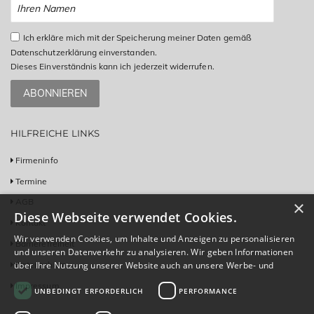
Ich erkläre mich mit der Speicherung meiner Daten gemäß
Datenschutzerklärung einverstanden.
Dieses Einverständnis kann ich jederzeit widerrufen.
ABONNIEREN
HILFREICHE LINKS
Firmeninfo
Termine
AGB
×
Diese Webseite verwendet Cookies.
Kontakt
Wir verwenden Cookies, um Inhalte und Anzeigen zu personalisieren
Barrierefreiheit
und unseren Datenverkehr zu analysieren. Wir geben Informationen
Datenschutz
über Ihre Nutzung unserer Website auch an unsere Werbe- und
Analysepartner weiter, die diese möglicherweise mit anderen
Impressum
UNBEDINGT ERFORDERLICH
PERFORMANCE
Informationen kombinieren, die Sie ihnen bereitgestellt haben oder
die sie im Rahmen Ihrer Nutzung ihrer Dienste gesammelt haben.