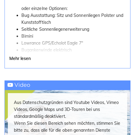
oder einzelne Optionen:
Bug Ausstattung: Sitz und Sonnenliegen Polster und
Kunststofftisch
Seitliche Sonnenliegenerweiterung
Bimini
Lowrance GPS/Echolot Eagle 7"
Bugankerwinde elektrisch
Wasserskimast
Mehr lesen
Cockpit-Dusche
Farbiger Rumpf (Dunkelgrau)
Rumpffarbe (Legacy-Grau)
Video
Hilfsspiegel steuerbord
Stereo Radio Fusion MS-RA 205 Bluetooth
Persenning (Transportplane)
Aus Datenschutzgründen sind Youtube Videos, Vimeo
Sitz- und Konsolenabdeckung
Videos, Google Maps und 3D-Touren bei uns
Flexiteak Boden
standardmäßig deaktiviert.
VesselView Link (nur in Verbindung mit GPS)
Wenn Sie diesen Bereich sehen möchten, stimmen Sie
DAB Radioerweiterungs-Kit mit Antenne
bitte zu, dass alle für die oben genannten Dienste
Activ Trim