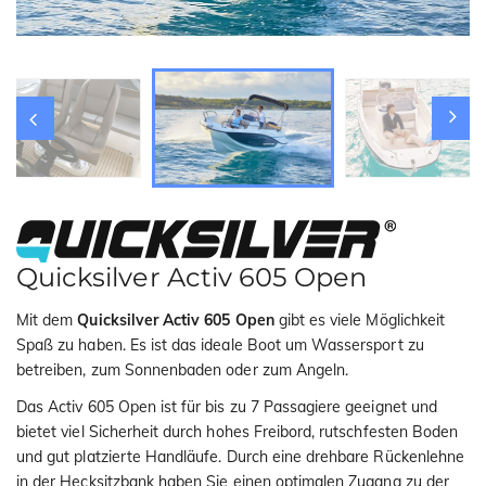
i
o
n
Quicksilver Activ 605 Open
Mit dem
Quicksilver Activ 605 Open
gibt es viele Möglichkeit
Spaß zu haben. Es ist das ideale Boot um Wassersport zu
betreiben, zum Sonnenbaden oder zum Angeln.
Das Activ 605 Open ist für bis zu 7 Passagiere geeignet und
bietet viel Sicherheit durch hohes Freibord, rutschfesten Boden
und gut platzierte Handläufe. Durch eine drehbare Rückenlehne
in der Hecksitzbank haben Sie einen optimalen Zugang zu der