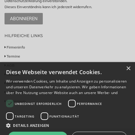
Datenschutzerklärung einverstanden.
Dieses Einverständnis kann ich jederzeit widerrufen.
ABONNIEREN
HILFREICHE LINKS
Firmeninfo
Termine
AGB
×
Diese Webseite verwendet Cookies.
Kontakt
Wir verwenden Cookies, um Inhalte und Anzeigen zu personalisieren
Barrierefreiheit
und unseren Datenverkehr zu analysieren. Wir geben Informationen
Datenschutz
über Ihre Nutzung unserer Website auch an unsere Werbe- und
Analysepartner weiter, die diese möglicherweise mit anderen
Impressum
UNBEDINGT ERFORDERLICH
PERFORMANCE
Informationen kombinieren, die Sie ihnen bereitgestellt haben oder
die sie im Rahmen Ihrer Nutzung ihrer Dienste gesammelt haben.
Weitere Informationen
TARGETING
FUNKTIONALITÄT
DETAILS ANZEIGEN