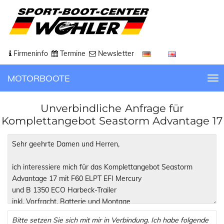
Firmeninfo
Termine
Newsletter
MOTORBOOTE
T
o
g
Unverbindliche Anfrage für
g
Komplettangebot Seastorm Advantage 17
l
e
n
a
v
i
g
a
t