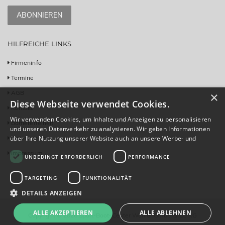
ABONNIEREN
HILFREICHE LINKS
Firmeninfo
Termine
AGB
×
Diese Webseite verwendet Cookies.
Kontakt
Wir verwenden Cookies, um Inhalte und Anzeigen zu personalisieren
Barrierefreiheit
und unseren Datenverkehr zu analysieren. Wir geben Informationen
Datenschutz
über Ihre Nutzung unserer Website auch an unsere Werbe- und
Analysepartner weiter, die diese möglicherweise mit anderen
Impressum
UNBEDINGT ERFORDERLICH
PERFORMANCE
Informationen kombinieren, die Sie ihnen bereitgestellt haben oder
die sie im Rahmen Ihrer Nutzung ihrer Dienste gesammelt haben.
Weitere Informationen
TARGETING
FUNKTIONALITÄT
DETAILS ANZEIGEN
ALLE AKZEPTIEREN
ALLE ABLEHNEN
Copyright © 2026 Sport-Boot-Center Wohler GmbH & Co KG