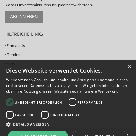
Dieses Einverständnis kann ich jederzeit widerrufen.
ABONNIEREN
HILFREICHE LINKS
Firmeninfo
Termine
AGB
×
Diese Webseite verwendet Cookies.
Kontakt
Wir verwenden Cookies, um Inhalte und Anzeigen zu personalisieren
Barrierefreiheit
und unseren Datenverkehr zu analysieren. Wir geben Informationen
Datenschutz
über Ihre Nutzung unserer Website auch an unsere Werbe- und
Analysepartner weiter, die diese möglicherweise mit anderen
Impressum
UNBEDINGT ERFORDERLICH
PERFORMANCE
Informationen kombinieren, die Sie ihnen bereitgestellt haben oder
die sie im Rahmen Ihrer Nutzung ihrer Dienste gesammelt haben.
Weitere Informationen
TARGETING
FUNKTIONALITÄT
DETAILS ANZEIGEN