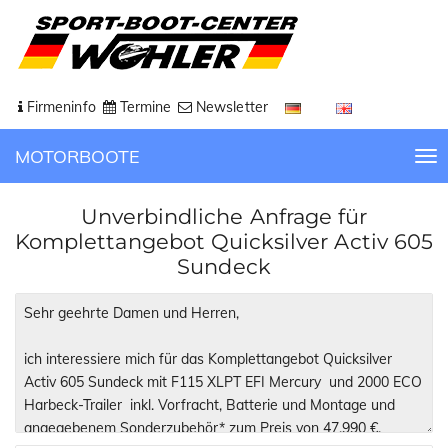
Firmeninfo
Termine
Newsletter
MOTORBOOTE
T
o
g
Unverbindliche Anfrage für
g
Komplettangebot Quicksilver Activ 605
l
Sundeck
e
n
a
v
i
g
a
t