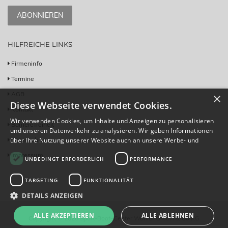
ABONNIEREN
HILFREICHE LINKS
Firmeninfo
Termine
AGB
×
Diese Webseite verwendet Cookies.
Kontakt
Wir verwenden Cookies, um Inhalte und Anzeigen zu personalisieren
Barrierefreiheit
und unseren Datenverkehr zu analysieren. Wir geben Informationen
Datenschutz
über Ihre Nutzung unserer Website auch an unsere Werbe- und
Analysepartner weiter, die diese möglicherweise mit anderen
Impressum
UNBEDINGT ERFORDERLICH
PERFORMANCE
Informationen kombinieren, die Sie ihnen bereitgestellt haben oder
die sie im Rahmen Ihrer Nutzung ihrer Dienste gesammelt haben.
Weitere Informationen
TARGETING
FUNKTIONALITÄT
DETAILS ANZEIGEN
ALLE AKZEPTIEREN
ALLE ABLEHNEN
Copyright © 2026 Sport-Boot-Center Wohler GmbH & Co KG