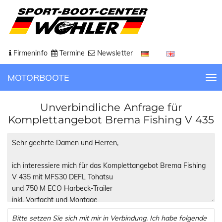
Firmeninfo
Termine
Newsletter
MOTORBOOTE
T
o
g
Unverbindliche Anfrage für
g
Komplettangebot Brema Fishing V 435
l
e
n
a
v
i
g
a
t