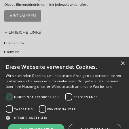
Dieses Einverständnis kann ich jederzeit widerrufen.
ABONNIEREN
HILFREICHE LINKS
Firmeninfo
Termine
AGB
×
Diese Webseite verwendet Cookies.
Kontakt
Wir verwenden Cookies, um Inhalte und Anzeigen zu personalisieren
Barrierefreiheit
und unseren Datenverkehr zu analysieren. Wir geben Informationen
Datenschutz
über Ihre Nutzung unserer Website auch an unsere Werbe- und
Analysepartner weiter, die diese möglicherweise mit anderen
Impressum
UNBEDINGT ERFORDERLICH
PERFORMANCE
Informationen kombinieren, die Sie ihnen bereitgestellt haben oder
die sie im Rahmen Ihrer Nutzung ihrer Dienste gesammelt haben.
Weitere Informationen
TARGETING
FUNKTIONALITÄT
DETAILS ANZEIGEN