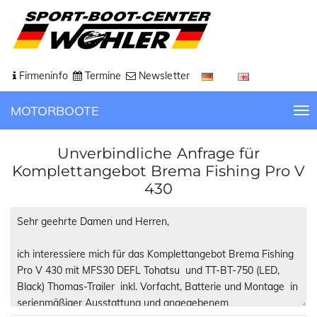
Firmeninfo
Termine
Newsletter
MOTORBOOTE
T
o
g
Unverbindliche Anfrage für
g
Komplettangebot Brema Fishing Pro V
l
430
e
n
a
v
i
g
a
t